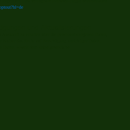
m folgenden Link verfügbare Browser-Plugin herunterladen
aoptout?hl=de
.
tigungen und Aktualisierungen
ch Auskunft zu erhalten über die personenbezogenen Daten,
er Nutzer das Recht auf Berichtigung unrichtiger Daten,
 Daten, soweit dem keine gesetzliche