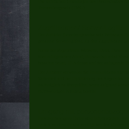
Die rechtlichen Grundlagen des Datenschutzes f
Telemediengesetz (TMG).
Zugriffsdaten/ Server-Logfiles
Der Anbieter (beziehungsweise sein Webspace-Pro
genannte Serverlogfiles). Zu den Zugriffsdaten ge
Name der abgerufenen Webseite, Datei, Datum un
über erfolgreichen Abruf, Browsertyp nebst Versi
besuchte Seite), IP-Adresse und der anfragende Pr
Der Anbieter verwendet die Protokolldaten nur fü
Sicherheit und der Optimierung des Angebotes. De
nachträglich zu überprüfen, wenn aufgrund konkre
rechtswidrigen Nutzung besteht.
Umgang mit personenbezoge
Personenbezogene Daten sind Informationen, mit d
zurück zu einer Person verfolgt werden können. 