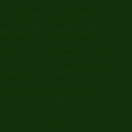
Webanalysedienst der Google Inc. ("Google"). Google
 die auf Computer der Nutzer gespeichert werden und die
e ermöglichen. Die durch den Cookie erzeugten
ch die Nutzer werden in der Regel an einen Server von
rt.
uf dieser Webseite, wird die IP-Adresse der Nutzer von
Europäischen Union oder in anderen Vertragsstaaten des
m zuvor gekürzt. Nur in Ausnahmefällen wird die volle IP-
bertragen und dort gekürzt. Die IP-Anonymisierung ist auf
dieser Website wird Google diese Informationen benutzen, um
rten, um Reports über die Websiteaktivitäten
tenutzung und der Internetnutzung verbundene
 zu erbringen.
rowser übermittelte IP-Adresse wird nicht mit anderen
önnen die Speicherung der Cookies durch eine
 verhindern; Dieses Angebot weist die Nutzer jedoch darauf
 sämtliche Funktionen dieser Website vollumfänglich werden
 die Erfassung der durch das Cookie erzeugten und auf ihre
r IP-Adresse) an Google sowie die Verarbeitung dieser Daten