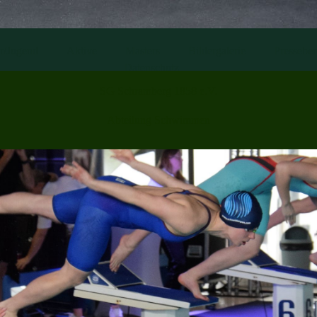
r/Jugend
Aktive
Masters
Bildergalerie
Presseber
Datenschutz
SG Schramberg 1858 e.V.
Abteilung Schwimmen