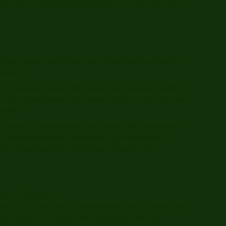
inden sich im Bundesdatenschutzgesetz (BDSG) und dem
vider) erhebt Daten über jeden Zugriff auf das Angebot (so
hören:
d Uhrzeit des Abrufs, übertragene Datenmenge, Meldung
on, das Betriebssystem des Nutzers, Referrer URL (die zuvor
ovider.
r statistische Auswertungen zum Zweck des Betriebs, der
r Anbieterbehält sich jedoch vor, die Protokolldaten
ter Anhaltspunkte der berechtigte Verdacht einer
nen Daten
eren Hilfe eine Person bestimmbar ist, also Angaben, die
Dazu gehören der Name, die Emailadresse oder die