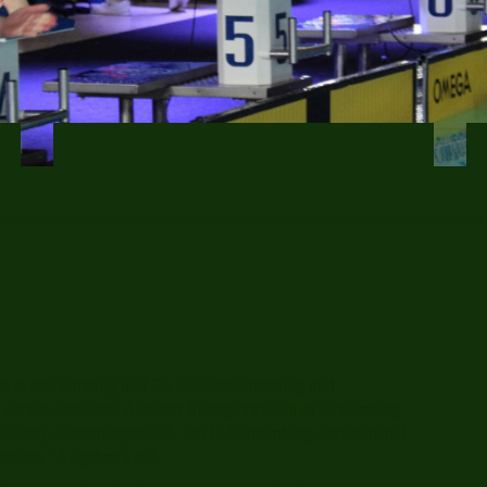
ie Art, den Umfang und Zwecke der Erhebung und
verantwortlichen Anbieter Sportgemeinschaft Schramberg
zender), Hohenbergstr. 14, 78713 Schramberg, Deutschland,
lgenden "Angebot") auf.