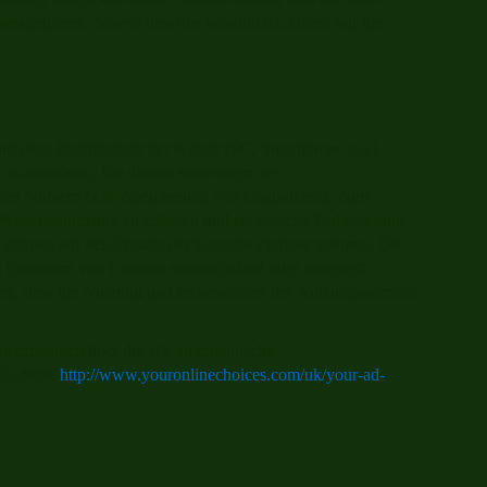
ke speichern. Soweit dies uns bekannt ist, klären wir die
auf dem Zugriffsgerät der Nutzer (PC, Smartphone o.ä.)
n zu speichern. Sie dienen zum einem der
 den Nutzern (z.B. Speicherung von Logindaten). Zum
r Webseitennutzung zu erfassen und sie zwecks Verbesserung
 können auf den Einsatz der Cookies Einfluss nehmen. Die
s Speichern von Cookies eingeschränkt oder komplett
esen, dass die Nutzung und insbesondere der Nutzungskomfort
Unternehmen über die US-amerikanische
EU-Seite
http://www.youronlinechoices.com/uk/your-ad-