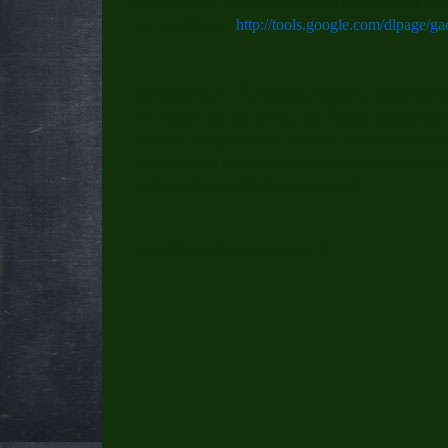
durch Google verhindern, indem sie das unter de
und installieren:
http://tools.google.com/dlpage/g
Widerruf, Änderungen, Berich
Der Nutzer hat das Recht, auf Antrag unentgeltli
die über ihn gespeichert wurden. Zusätzlich hat d
Sperrung und Löschung seiner personenbezogenen
Aufbewahrungspflicht entgegensteht.
https://datenschutz-generator.de/