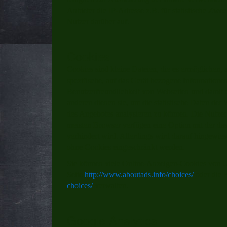
Anbieter die IP-Adresse z.B. für statistische Zwec
Nutzer darüber auf.
Cookies
Cookies sind kleine Dateien, die es ermöglichen, 
spezifische, auf das Gerät bezogene Informatione
Benutzerfreundlichkeit von Webseiten und damit
anderen dienen sie, um die statistische Daten de
des Angebotes analysieren zu können. Die Nutzer
meisten Browser verfügen eine Option mit der da
verhindert wird. Allerdings wird darauf hingewi
ohne Cookies eingeschränkt werden.
Sie können viele Online-Anzeigen-Cookies von 
Seite
http://www.aboutads.info/choices/
oder die 
choices/
verwalten.
Google Analytics