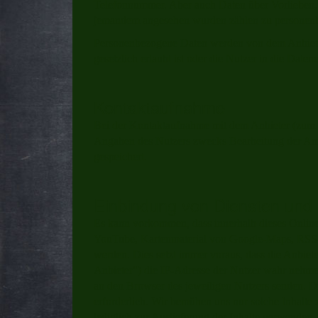
Telefonnummer. Aber auch Daten über Vorlieben,
jemandem angesehen wurden zählen zu personen
Personenbezogene Daten werden von dem Anbieter
gesetzlich erlaubt ist oder die Nutzer in die Date
Kontaktaufnahme
Bei der Kontaktaufnahme mit dem Anbieter (zum 
Angaben des Nutzers zwecks Bearbeitung der Anfr
gespeichert.
Einbindung von Diensten und I
Es kann vorkommen, dass innerhalb dieses Online
YouTube, Kartenmaterial von Google-Maps, RSS-
werden. Dies setzt immer voraus, dass die Anbieter
Anbieter") die IP-Adresse der Nutzer wahr nehmen
an den Browser des jeweiligen Nutzers senden. Die
erforderlich. Wir bemühen uns nur solche Inhalte
lediglich zur Auslieferung der Inhalte verwenden. 