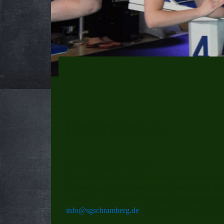
Datenschutz
Geltungsbereich
Diese Datenschutzerklärung klärt Nutzer über d
Verwendung personenbezogener Daten durch den 
1858 e.V., Herr Lothar Neudeck (Vorstandsvorsit
info@sgschramberg.de
auf dieser Website (im fo