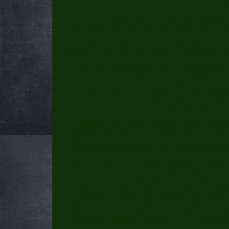
Dieses Angebot benutzt Google Analytics, einen 
Analytics verwendet sog. "Cookies", Textdateien,
eine Analyse der Benutzung der Website durch si
Informationen über Benutzung dieser Website dur
Google in den USA übertragen und dort gespeiche
Im Falle der Aktivierung der IP-Anonymisierung a
Google jedoch innerhalb von Mitgliedstaaten der 
Abkommens über den Europäischen Wirtschaftsrau
Adresse an einen Server von Google in den USA ü
dieser Website aktiv. Im Auftrag des Betreibers 
die Nutzung der Website durch die Nutzer auszuwe
zusammenzustellen und um weitere mit der Websi
Dienstleistungen gegenüber dem Websitebetreiber
Die im Rahmen von Google Analytics von Ihrem B
Daten von Google zusammengeführt. Die Nutzer k
entsprechende Einstellung Ihrer Browser-Software
hin, dass Sie in diesem Fall gegebenenfalls nicht
nutzen können. Die Nutzer können darüber hinaus
Nutzung der Website bezogenen Daten (inkl. Ihre