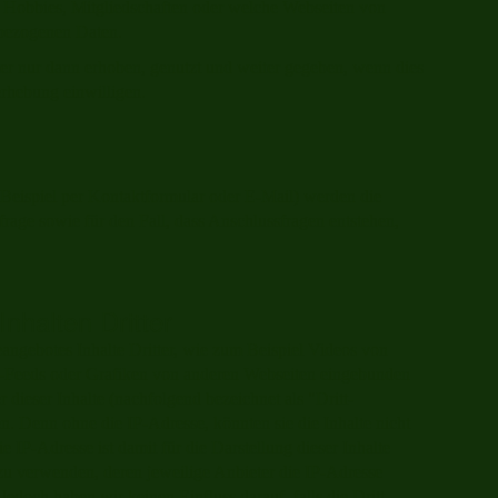
 Hobbies, Mitgliedschaften oder welche Webseiten von
bezogenen Daten.
 nur dann erhoben, genutzt und weiter gegeben, wenn dies
nerhebung einwilligen.
Beispiel per Kontaktformular oder E-Mail) werden die
age sowie für den Fall, dass Anschlussfragen entstehen,
nhalten Dritter
angebotes Inhalte Dritter, wie zum Beispiel Videos von
Feeds oder Grafiken von anderen Webseiten eingebunden
 dieser Inhalte (nachfolgend bezeichnet als "Dritt-
. Denn ohne die IP-Adresse, könnten sie die Inhalte nicht
 IP-Adresse ist damit für die Darstellung dieser Inhalte
 zu verwenden, deren jeweilige Anbieter die IP-Adresse
Jedoch haben wir keinen Einfluss darauf, falls die Dritt-